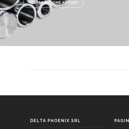
VEDI LA SEZIONE ACCIAIO
DELTA PHOENIX SRL
PAGI