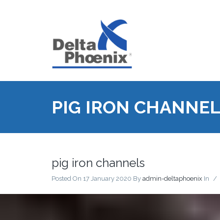
PIG IRON CHANNE
pig iron channels
Posted On 17 January 2020
By
admin-deltaphoenix
In
/