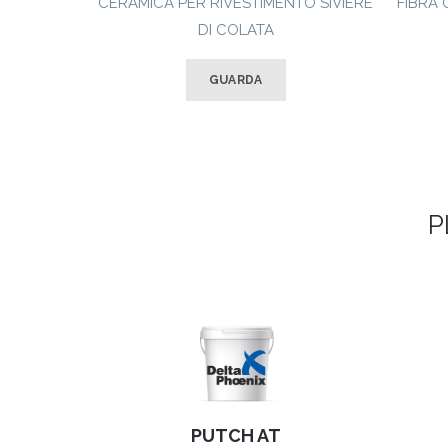
CERAMICA PER RIVESTIMENTO SIVIERE
FIBRA 
DI COLATA
GUARDA
P
PUTCH AT