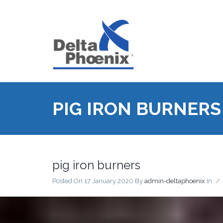
PIG IRON BURNERS
pig iron burners
Posted On 17 January 2020
By
admin-deltaphoenix
In
/