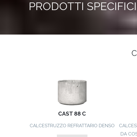
PRODOTTI SPECIFICI
C
CAST 88 C
CALCESTRUZZO REFRATTARIO DENSO
CALCES
DA COS