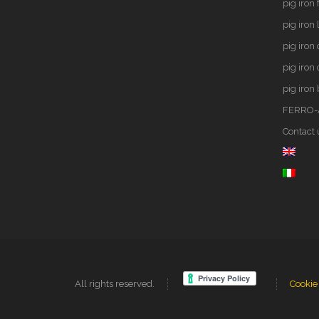
pig iron
pig iron 
pig iron
pig iron
pig iron
FERRO-
Contact 
All rights reserved.
Cookie