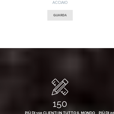
ACCIAIO
GUARDA
150
PIÙ DI 150 CLIENTI IN TUTTO IL MONDO
PIÙ DI 