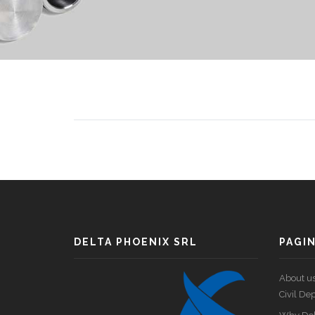
DELTA PHOENIX SRL
PAGI
About u
Civil De