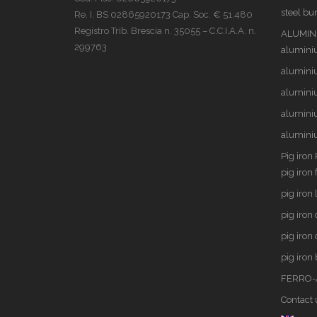
steel bu
Re. I. BS 02865920173 Cap. Soc. € 51.480
Registro Trib. Brescia n. 35055 – C.C.I.A.A. n.
ALUMINI
299763
alumini
alumini
alumini
alumini
alumini
Pig iron
pig iron
pig iron 
pig iron
pig iron
pig iron
FERRO-
Contact 