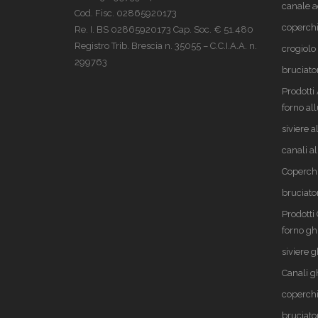
canale a
Cod. Fisc. 02865920173
coperchi
Re. I. BS 02865920173 Cap. Soc. € 51.480
Registro Trib. Brescia n. 35055 – C.C.I.A.A. n.
crogiolo
299763
bruciato
Prodott
forno al
siviere 
canali a
Coperch
bruciato
Prodotti
forno gh
siviere g
Canali g
coperchi
bruciato