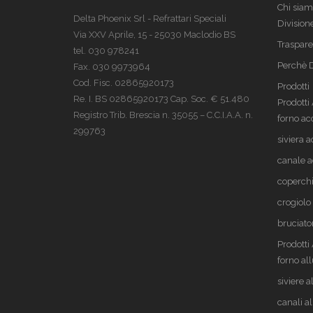
Chi sia
Delta Phoenix Srl - Refrattari Speciali
Divisione
Via XXV Aprile, 15 - 25030 Maclodio BS
Traspar
tel. 030 978241
Perchè 
Fax. 030 9973964
Cod. Fisc. 02865920173
Prodotti
Re. I. BS 02865920173 Cap. Soc. € 51.480
Prodotti
Registro Trib. Brescia n. 35055 – C.C.I.A.A. n.
forno ac
299763
siviera a
canale a
coperchi
crogiolo
bruciato
Prodott
forno al
siviere 
canali a