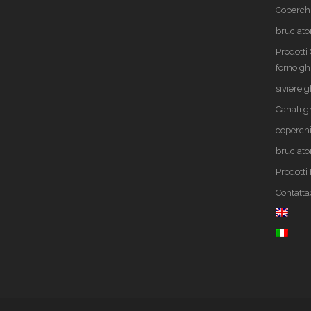
Coperch
bruciato
Prodotti
forno gh
siviere g
Canali g
coperchi
bruciato
Prodott
Contatta