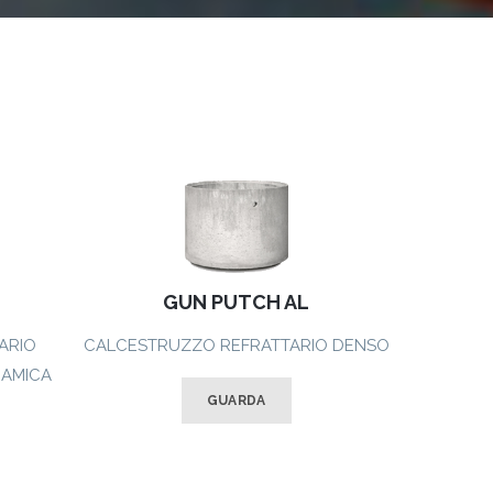
BRUCIATORE
BRUCIATORI
COPERCHI
ACCIAIO
ALLUMINIO
GHISA
BRUCIATORI
GHISA
GUN PUTCH AL
ARIO
CALCESTRUZZO REFRATTARIO DENSO
RAMICA
GUARDA