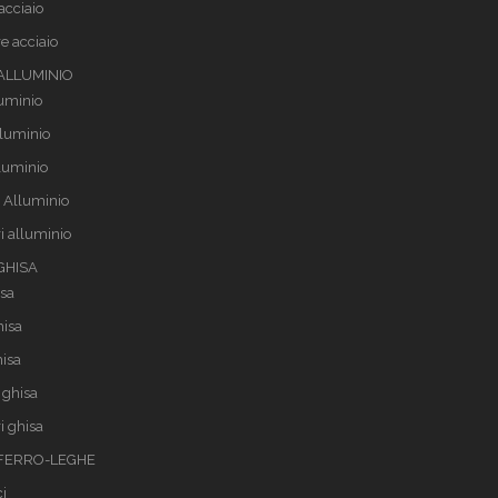
acciaio
e acciaio
 ALLUMINIO
luminio
lluminio
lluminio
 Alluminio
i alluminio
 GHISA
isa
hisa
hisa
 ghisa
i ghisa
i FERRO-LEGHE
i