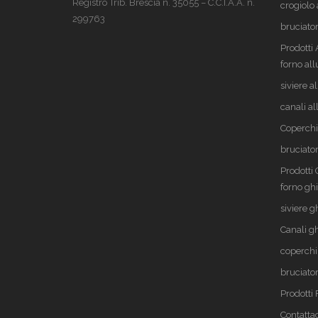
Registro Trib. Brescia n. 35055 – C.C.I.A.A. n.
crogiolo 
299763
bruciator
Prodotti
forno al
siviere a
canali a
Coperchi
bruciator
Prodotti
forno gh
siviere g
Canali g
coperchi
bruciator
Prodott
Contattac