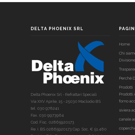
DELTA PHOENIX SRL
PAGIN
Home
Chi siam
Divisione
Traspare
Perchè D
Prodotti
Prodotti
Delta Phoenix Srl - Refrattari Speciali
forno acc
Via XXV Aprile, 15 - 25030 Maclodio BS
tel. 030 978241
siviera a
Fax. 030 9973964
canale a
Cod. Fisc. 02865920173
coperchi
Re. I. BS 02865920173 Cap. Soc. € 51.480