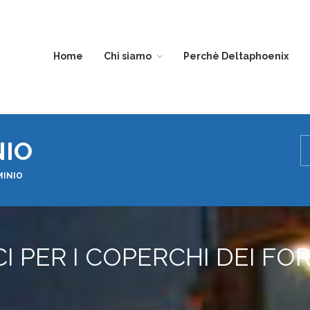
Home
Chi siamo
Perchè Deltaphoenix
DIVISIONE
EDILIZIA
NIO
TRASPARENZA
MINIO
I PER I COPERCHI DEI FO