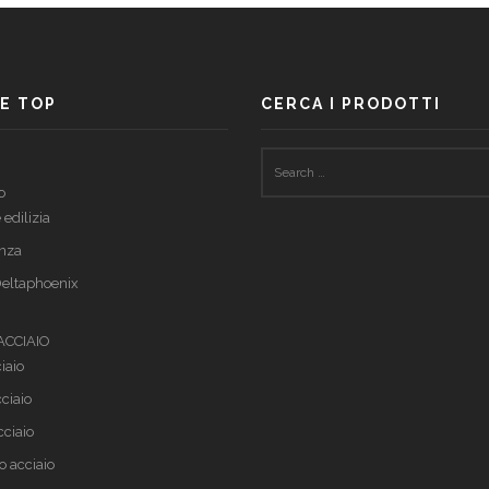
E TOP
CERCA I PRODOTTI
o
 edilizia
nza
eltaphoenix
 ACCIAIO
iaio
cciaio
cciaio
o acciaio