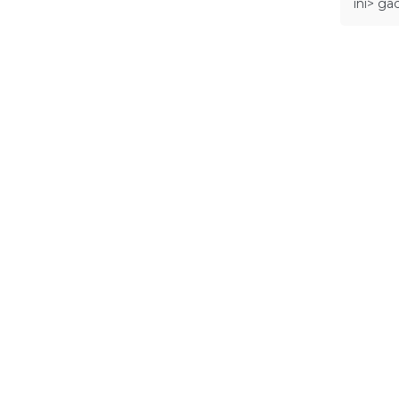
ini> ga