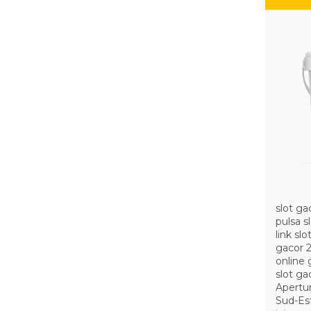
slot gac
pulsa s
link sl
gacor 2
online 
slot ga
Apertur
Sud-Est