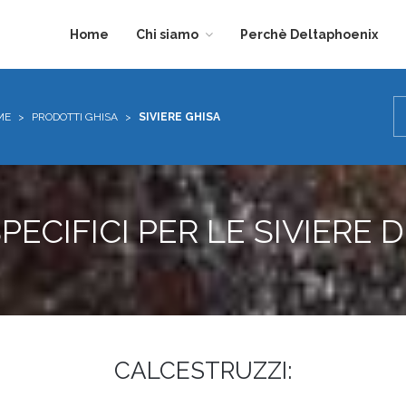
Home
Chi siamo
Perchè Deltaphoenix
DIVISIONE
EDILIZIA
ME
>
PRODOTTI GHISA
>
SIVIERE GHISA
TRASPARENZA
PECIFICI PER LE SIVIERE 
CALCESTRUZZI: