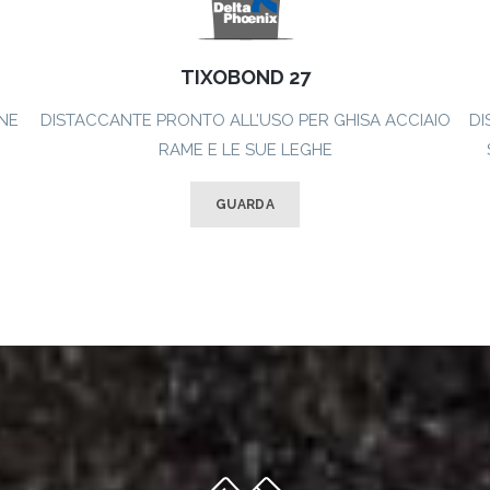
TIXOBOND 27
ONE
DISTACCANTE PRONTO ALL’USO PER GHISA ACCIAIO
DI
RAME E LE SUE LEGHE
GUARDA