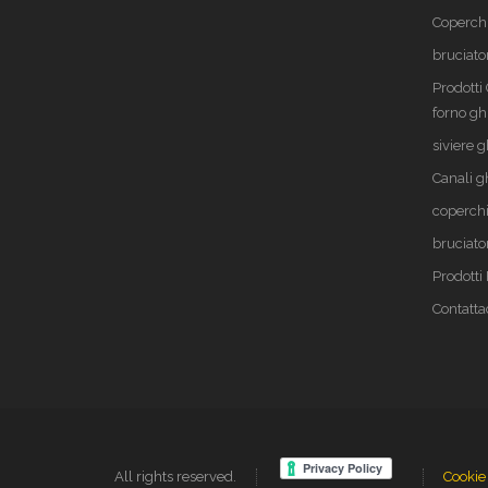
Coperch
bruciato
Prodotti
forno gh
siviere g
Canali g
coperchi
bruciato
Prodott
Contatta
All rights reserved.
Cookie