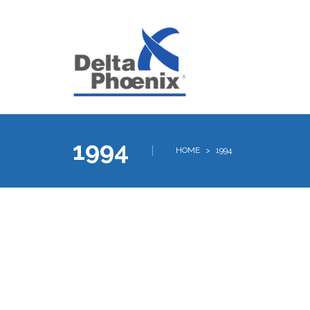
1994
HOME
>
1994