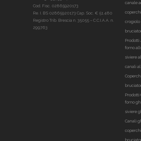
canale a
Cod. Fisc. 02865920173
coperchi
Re. I. BS 02865920173 Cap. Soc. € 51.480
Registro Trib. Brescia n. 35055 – C.C.I.A.A. n.
crogiolo
299763
bruciato
Prodott
forno al
siviere 
canali a
Coperch
bruciato
Prodotti
forno gh
siviere g
Canali g
coperchi
bruciato