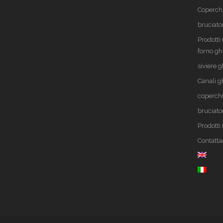
Coperch
bruciato
Prodotti
forno gh
siviere g
Canali g
coperchi
bruciato
Prodott
Contatta