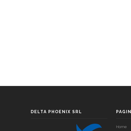
DELTA PHOENIX SRL
PAGI
Home