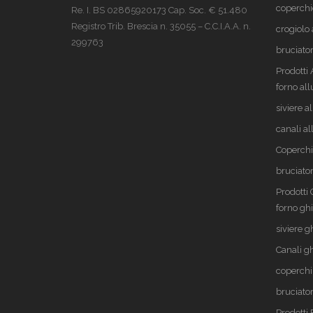
coperchi
Re. I. BS 02865920173 Cap. Soc. € 51.480
Registro Trib. Brescia n. 35055 – C.C.I.A.A. n.
crogiolo 
299763
bruciator
Prodotti
forno al
siviere a
canali a
Coperchi
bruciator
Prodotti
forno gh
siviere g
Canali g
coperchi
bruciator
Prodott