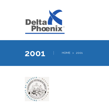
2001
HOME
>
2001