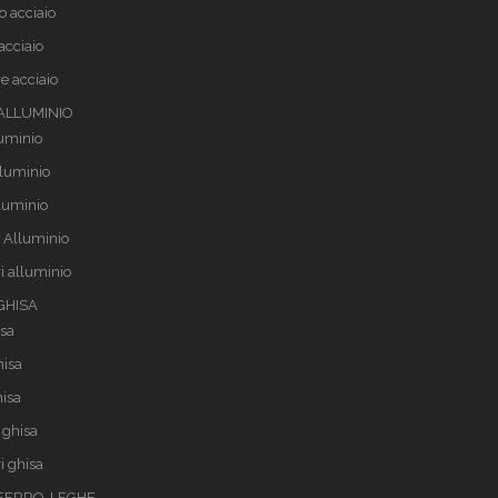
o acciaio
acciaio
e acciaio
 ALLUMINIO
luminio
lluminio
lluminio
 Alluminio
i alluminio
 GHISA
isa
hisa
hisa
 ghisa
i ghisa
i FERRO-LEGHE