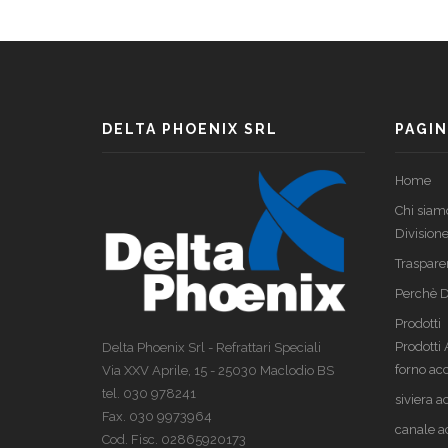
DELTA PHOENIX SRL
PAGIN
Home
Chi siam
Divisione
Traspare
Perchè D
Prodotti
Prodotti
Delta Phoenix Srl - Refrattari Speciali
forno acc
Via XXV Aprile, 15 - 25030 Maclodio BS
tel. 030 978241
siviera a
Fax. 030 9973964
canale a
Cod. Fisc. 02865920173