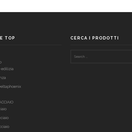
E TOP
CERCA I PRODOTTI
o
 edilizia
nza
eltaphoenix
 ACCIAIO
iaio
cciaio
cciaio