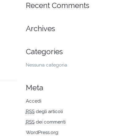
BRUCIATORE
BRUCIATORI
COPERCHI
Recent Comments
ACCIAIO
ALLUMINIO
GHISA
BRUCIATORI
GHISA
Archives
Categories
Nessuna categoria
Meta
Accedi
RSS
degli articoli
RSS
dei commenti
WordPress.org