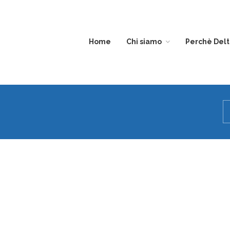
Home
Chi siamo
Perchè Del
DIVISIONE
EDILIZIA
TRASPARENZA