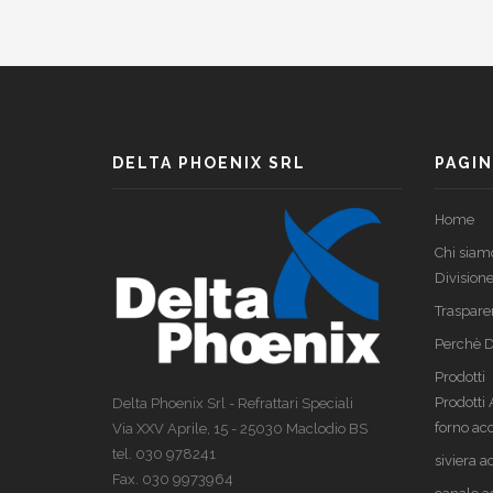
TIXOBOND 27
ST
distaccante, vernice protettiva
dist
DELTA PHOENIX SRL
PAGIN
Home
Chi siam
Divisione
Traspare
Perchè D
Prodotti
Prodotti
Delta Phoenix Srl - Refrattari Speciali
forno acc
Via XXV Aprile, 15 - 25030 Maclodio BS
tel. 030 978241
siviera a
Fax. 030 9973964