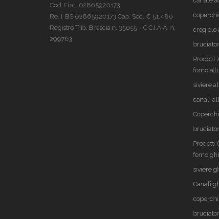
canale a
Cod. Fisc. 02865920173
coperchi
Re. I. BS 02865920173 Cap. Soc. € 51.480
Registro Trib. Brescia n. 35055 – C.C.I.A.A. n.
crogiolo 
299763
bruciator
Prodotti
forno al
siviere a
canali a
Coperchi
bruciator
Prodotti
forno gh
siviere g
Canali g
coperchi
bruciator