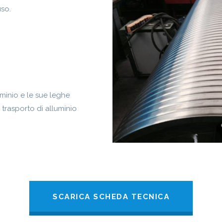
uso.
minio e le sue leghe
 trasporto di alluminio
SCARICA SCHEDA TECNICA