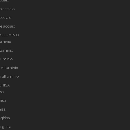
cciaio
o acciaio
acciaio
e acciaio
 ALLUMINIO
luminio
lluminio
lluminio
 Alluminio
i alluminio
 GHISA
isa
hisa
hisa
 ghisa
i ghisa