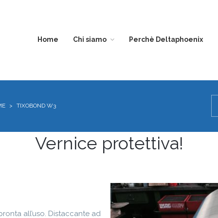
Home
Chi siamo
Perchè Deltaphoenix
DIVISIONE
EDILIZIA
ME
>
TIXOBOND W3
TRASPARENZA
Vernice protettiva!
i pronta all’uso. Distaccante ad