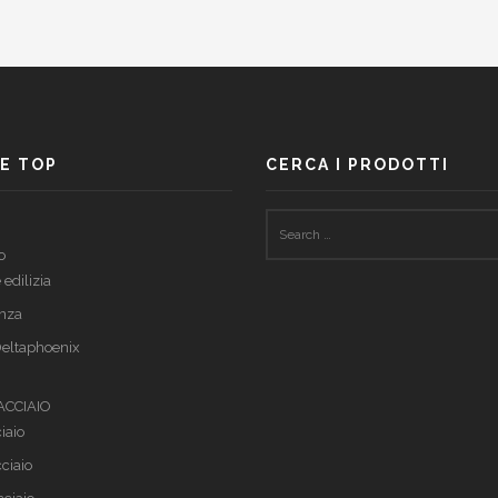
UCK SIN
accante
E TOP
CERCA I PRODOTTI
o
 edilizia
nza
eltaphoenix
 ACCIAIO
iaio
cciaio