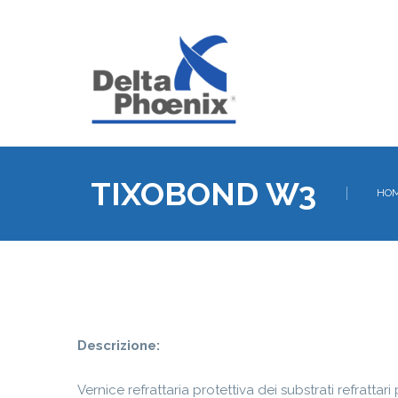
TIXOBOND W3
HO
Descrizione:
Vernice refrattaria protettiva dei substrati refrattar