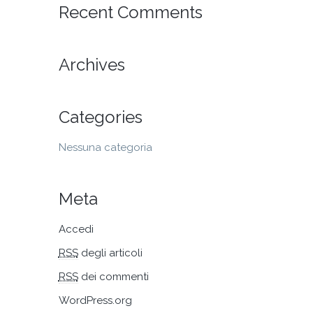
BRUCIATORE
BRUCIATORI
COPERCHI
Recent Comments
ACCIAIO
ALLUMINIO
GHISA
BRUCIATORI
GHISA
Archives
Categories
Nessuna categoria
Meta
Accedi
RSS
degli articoli
RSS
dei commenti
WordPress.org