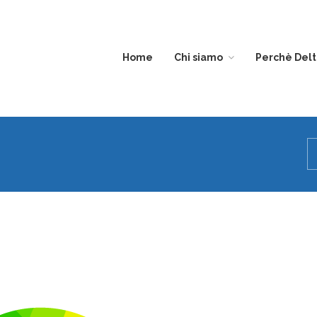
Home
Chi siamo
Perchè Del
DIVISIONE
EDILIZIA
TRASPARENZA