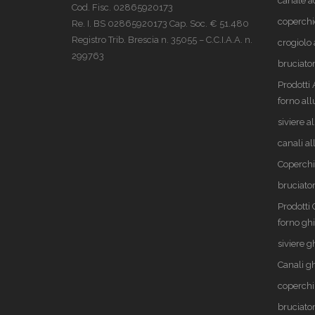
canale a
Cod. Fisc. 02865920173
coperchi
Re. I. BS 02865920173 Cap. Soc. € 51.480
Registro Trib. Brescia n. 35055 – C.C.I.A.A. n.
crogiolo 
299763
bruciator
Prodotti
forno al
siviere a
canali a
Coperchi
bruciator
Prodotti
forno gh
siviere g
Canali g
coperchi
bruciator