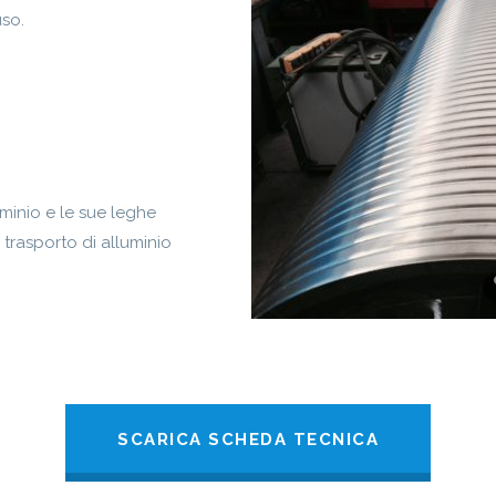
uso.
minio e le sue leghe
 trasporto di alluminio
SCARICA SCHEDA TECNICA