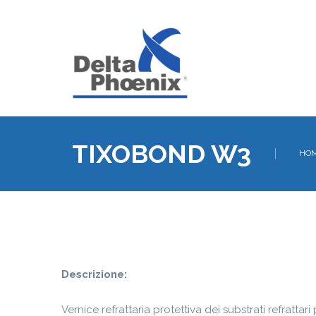
TIXOBOND W3
HO
Descrizione:
Vernice refrattaria protettiva dei substrati refrattar