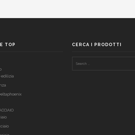
UCK SIN
accante
E TOP
CERCA I PRODOTTI
o
 edilizia
nza
eltaphoenix
 ACCIAIO
iaio
cciaio