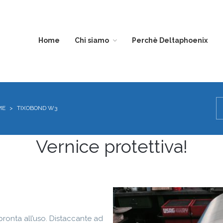
Home
Chi siamo
Perchè Deltaphoenix
DIVISIONE
EDILIZIA
ME
>
TIXOBOND W3
TRASPARENZA
Vernice protettiva!
i pronta all’uso. Distaccante ad