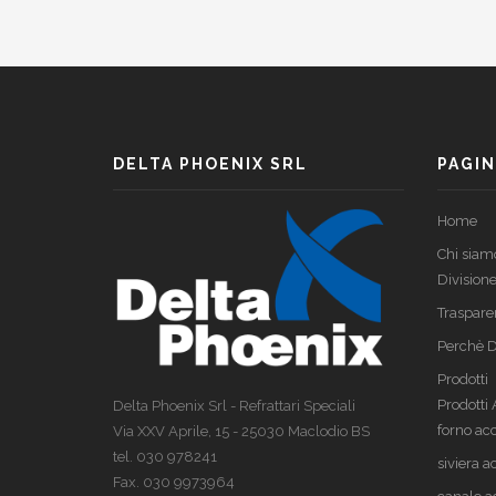
TIXOBOND 27
ST
distaccante, vernice protettiva
dist
DELTA PHOENIX SRL
PAGIN
Home
Chi siam
Divisione
Traspare
Perchè D
Prodotti
Prodotti
Delta Phoenix Srl - Refrattari Speciali
forno acc
Via XXV Aprile, 15 - 25030 Maclodio BS
tel. 030 978241
siviera a
Fax. 030 9973964