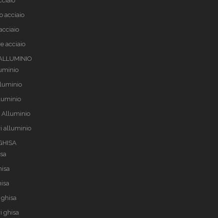
cciaio
o acciaio
acciaio
e acciaio
 ALLUMINIO
luminio
lluminio
lluminio
 Alluminio
i alluminio
 GHISA
isa
hisa
hisa
 ghisa
i ghisa