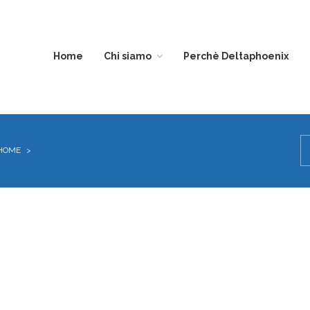
Home
Chi siamo
Perchè Deltaphoenix
DIVISIONE
EDILIZIA
HOME
>
TRASPARENZA