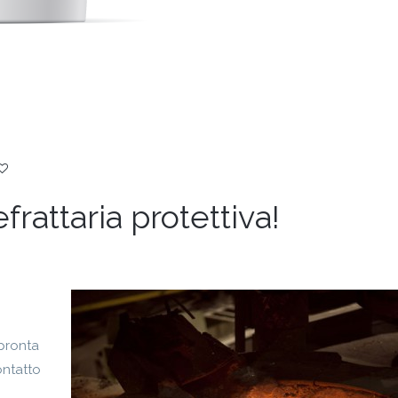
frattaria protettiva!
 pronta
ontatto