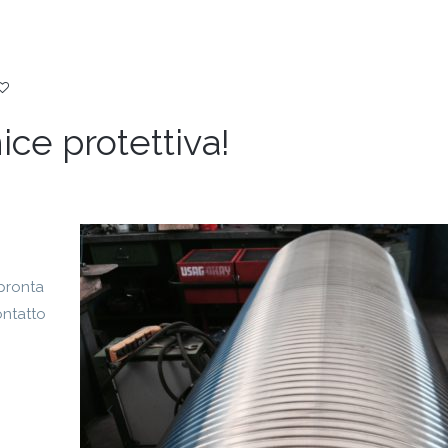
ice protettiva!
 pronta
ontatto