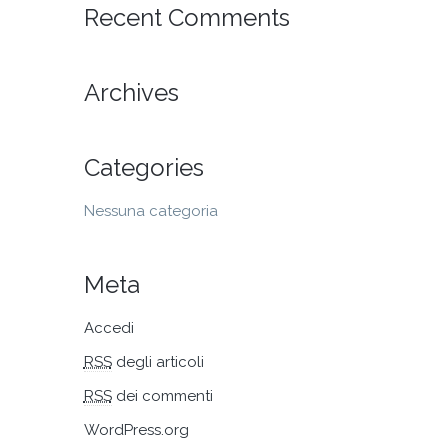
BRUCIATORE
BRUCIATORI
COPERCHI
Recent Comments
ACCIAIO
ALLUMINIO
GHISA
BRUCIATORI
GHISA
Archives
Categories
Nessuna categoria
Meta
Accedi
RSS
degli articoli
RSS
dei commenti
WordPress.org